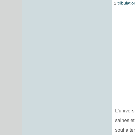
tribulati
L'univer
saines et
souhaiten