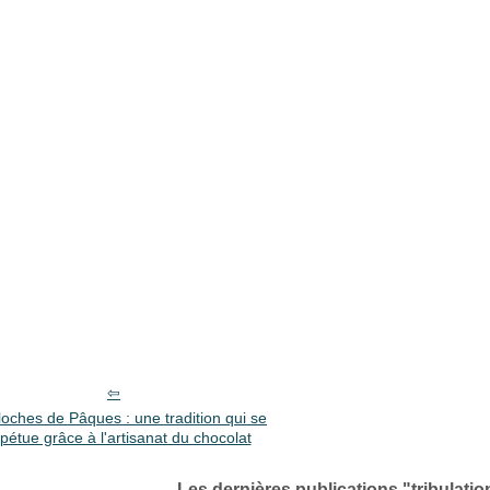
loches de Pâques : une tradition qui se
pétue grâce à l'artisanat du chocolat
Les dernières publications "tribulati