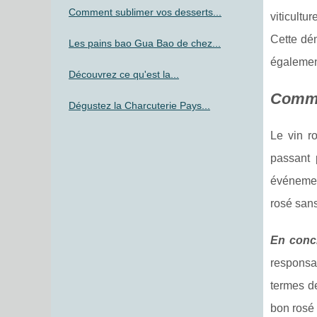
Comment sublimer vos desserts...
viticultu
Cette dém
Les pains bao Gua Bao de chez...
égalemen
Découvrez ce qu'est la...
Commen
Dégustez la Charcuterie Pays...
Le vin r
passant p
événement
rosé san
En conc
responsa
termes de
bon rosé 