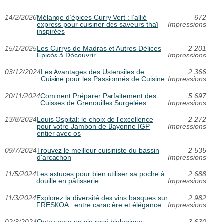
14/2/2026
Mélange d’épices Curry Vert : l’allié
672
express pour cuisiner des saveurs thaï
Impressions
inspirées
15/1/2025
Les Currys de Madras et Autres Délices
2 201
Épicés à Découvrir
Impressions
03/12/2024
Les Avantages des Ustensiles de
2 366
Cuisine pour les Passionnés de Cuisine
Impressions
20/11/2024
Comment Préparer Parfaitement des
5 697
Cuisses de Grenouilles Surgelées
Impressions
13/8/2024
Louis Ospital: le choix de l'excellence
2 272
pour votre Jambon de Bayonne IGP
Impressions
entier avec os
09/7/2024
Trouvez le meilleur cuisiniste du bassin
2 535
d'arcachon
Impressions
11/5/2024
Les astuces pour bien utiliser sa poche à
2 688
douille en pâtisserie
Impressions
11/3/2024
Explorez la diversité des vins basques sur
2 982
FRESKOA : entre caractère et élégance
Impressions
02/3/2024
Optez pour un vin rosé biologique
3 630