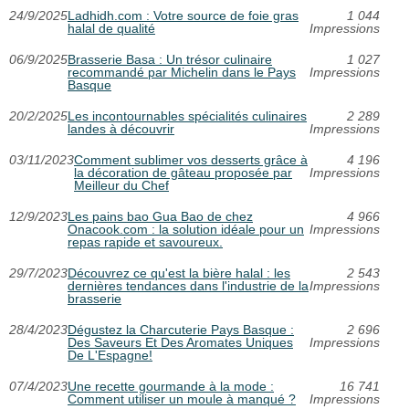
24/9/2025
Ladhidh.com : Votre source de foie gras
1 044
halal de qualité
Impressions
06/9/2025
Brasserie Basa : Un trésor culinaire
1 027
recommandé par Michelin dans le Pays
Impressions
Basque
20/2/2025
Les incontournables spécialités culinaires
2 289
landes à découvrir
Impressions
03/11/2023
Comment sublimer vos desserts grâce à
4 196
la décoration de gâteau proposée par
Impressions
Meilleur du Chef
12/9/2023
Les pains bao Gua Bao de chez
4 966
Onacook.com : la solution idéale pour un
Impressions
repas rapide et savoureux.
29/7/2023
Découvrez ce qu'est la bière halal : les
2 543
dernières tendances dans l'industrie de la
Impressions
brasserie
28/4/2023
Dégustez la Charcuterie Pays Basque :
2 696
Des Saveurs Et Des Aromates Uniques
Impressions
De L'Espagne!
07/4/2023
Une recette gourmande à la mode :
16 741
Comment utiliser un moule à manqué ?
Impressions