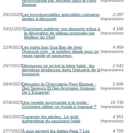
recommandé par Michelin dans le Pays
Impressions
Basque
20/2/2025
Les incontournables spécialités culinaires
2 287
landes à découvrir
Impressions
03/11/2023
Comment sublimer vos desserts grâce à
4 196
la décoration de gâteau proposée par
Impressions
Meilleur du Chef
12/9/2023
Les pains bao Gua Bao de chez
4 958
Onacook.com : la solution idéale pour un
Impressions
repas rapide et savoureux.
29/7/2023
Découvrez ce qu'est la bière halal : les
2 542
dernières tendances dans l'industrie de la
Impressions
brasserie
28/4/2023
Dégustez la Charcuterie Pays Basque :
2 696
Des Saveurs Et Des Aromates Uniques
Impressions
De L'Espagne!
07/4/2023
Une recette gourmande à la mode :
16 735
Comment utiliser un moule à manqué ?
Impressions
04/1/2023
Traverser les siècles : Le goût
4 951
authentique du saucisson halal
Impressions
17/7/2022
À quoi servent les dattes Ajwa ? Les
4 700