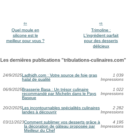
Quel moule en
Trimoline :
silicone est le
L'ingrédient parfait
meilleur pour vous ?
pour des desserts
délicieux
Les dernières publications "tribulations-culinaires.com"
24/9/2025
Ladhidh.com : Votre source de foie gras
1 039
halal de qualité
Impressions
06/9/2025
Brasserie Basa : Un trésor culinaire
1 022
recommandé par Michelin dans le Pays
Impressions
Basque
20/2/2025
Les incontournables spécialités culinaires
2 282
landes à découvrir
Impressions
03/11/2023
Comment sublimer vos desserts grâce à
4 195
la décoration de gâteau proposée par
Impressions
Meilleur du Chef