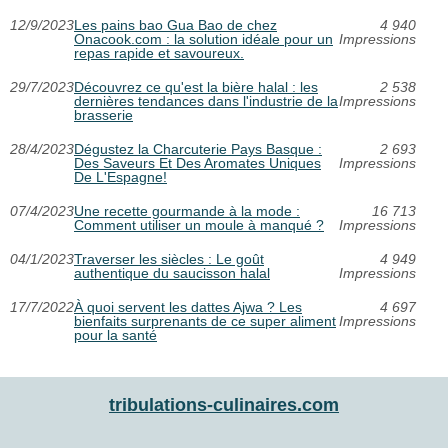
12/9/2023
Les pains bao Gua Bao de chez
4 940
Onacook.com : la solution idéale pour un
Impressions
repas rapide et savoureux.
29/7/2023
Découvrez ce qu'est la bière halal : les
2 538
dernières tendances dans l'industrie de la
Impressions
brasserie
28/4/2023
Dégustez la Charcuterie Pays Basque :
2 693
Des Saveurs Et Des Aromates Uniques
Impressions
De L'Espagne!
07/4/2023
Une recette gourmande à la mode :
16 713
Comment utiliser un moule à manqué ?
Impressions
04/1/2023
Traverser les siècles : Le goût
4 949
authentique du saucisson halal
Impressions
17/7/2022
À quoi servent les dattes Ajwa ? Les
4 697
bienfaits surprenants de ce super aliment
Impressions
pour la santé
tribulations-culinaires.com